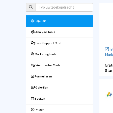
Populair
Analyse Tools
Live Support Chat
ht
Mark
Marketingtools
Grat
Webmaster Tools
Star
Formulieren
Galerijen
Boeken
Prijzen