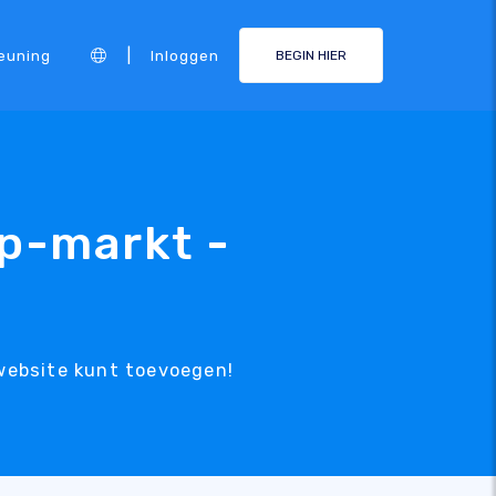
|
euning
Inloggen
BEGIN HIER
pp-markt -
 website kunt toevoegen!