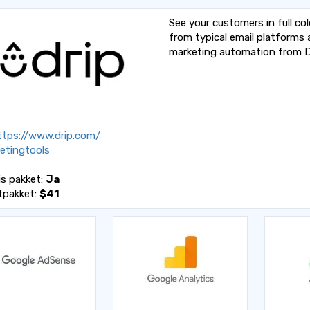
See your customers in full co
from typical email platforms
marketing automation from D
tps://www.drip.com/
etingtools
is pakket:
Ja
tpakket:
$41