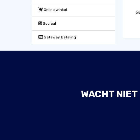
Online winkel
G
Sociaal
Gateway Betaling
WACHT NIET