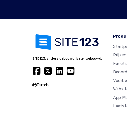
Produ
Startp
Prijzen
SITE123: anders gebouwd, beter gebouwd.
Functi
Beoord
Voorbe
Dutch
Websit
App M
Laatst