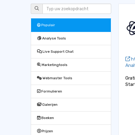
Populair
Analyse Tools
Live Support Chat
ht
Anal
Marketingtools
Grat
Webmaster Tools
Star
Formulieren
Galerijen
Boeken
Prijzen