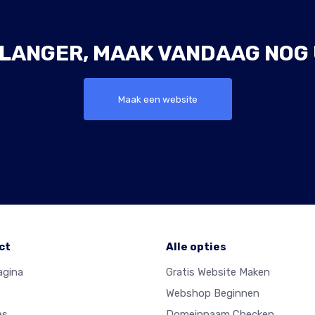
 LANGER, MAAK VANDAAG NOG 
Maak een website
ct
Alle opties
agina
Gratis Website Maken
Webshop Beginnen
es
Domeinnaam Checken