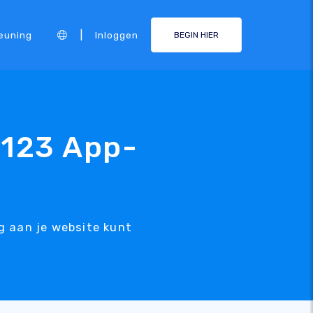
|
euning
Inloggen
BEGIN HIER
E123 App-
g aan je website kunt