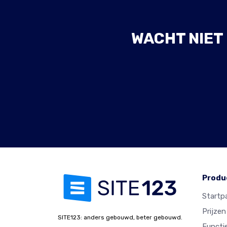
WACHT NIET
Produ
Startp
Prijzen
SITE123: anders gebouwd, beter gebouwd.
Functi