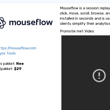
Mouseflow is a session repla
click, move, scroll, browse, a
installed in seconds and is u
clients simplify their analyti
Promotie met Video
tps://mouseflow.com
yse Tools
is pakket:
Nee
tpakket:
$29