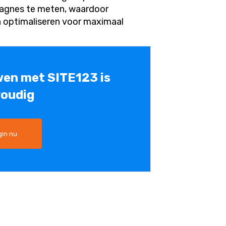
pagnes te meten, waardoor
n optimaliseren voor maximaal
wen met SITE123 is
oudig
in nu