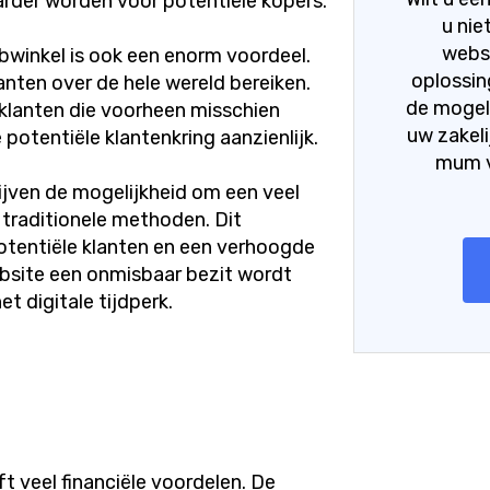
arder worden voor potentiële kopers.
u nie
webs
bwinkel is ook een enorm voordeel.
oplossin
anten over de hele wereld bereiken.
de mogel
klanten die voorheen misschien
uw zakeli
potentiële klantenkring aanzienlijk.
mum v
jven de mogelijkheid om een veel
 traditionele methoden. Dit
potentiële klanten en een verhoogde
bsite een onmisbaar bezit wordt
et digitale tijdperk.
 veel financiële voordelen. De