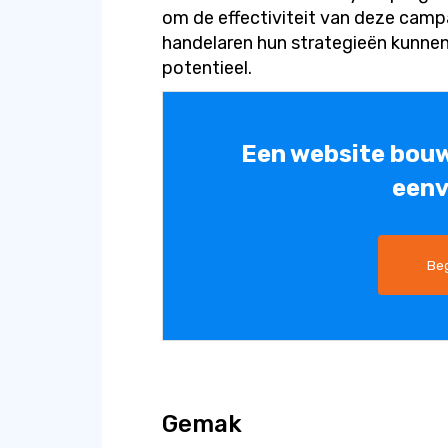
om de effectiviteit van deze cam
handelaren hun strategieën kunne
potentieel.
Een website bou
eenv
Beg
Gemak