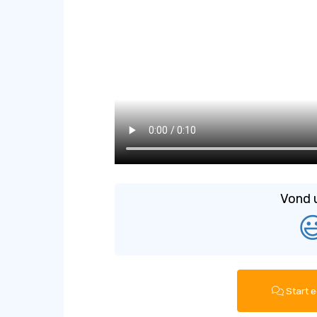
Vond u

Start 