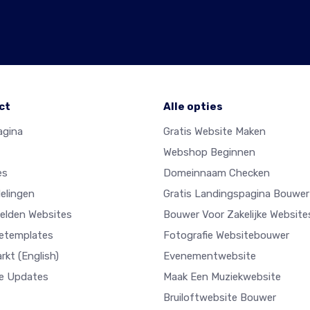
ct
Alle opties
agina
Gratis Website Maken
Webshop Beginnen
es
Domeinnaam Checken
elingen
Gratis Landingspagina Bouwer
elden Websites
Bouwer Voor Zakelijke Website
etemplates
Fotografie Websitebouwer
arkt
(English)
Evenementwebsite
e Updates
Maak Een Muziekwebsite
Bruiloftwebsite Bouwer