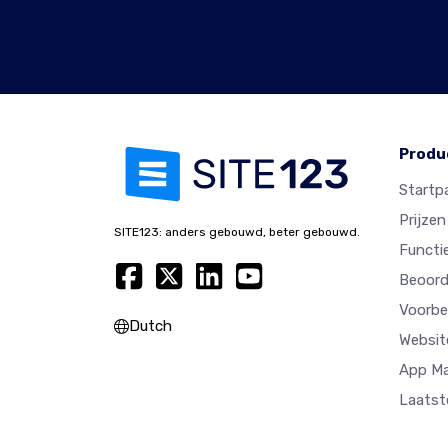
Produ
Startp
Prijzen
SITE123: anders gebouwd, beter gebouwd.
Functi
Beoord
Voorbe
Dutch
Websit
App M
Laatst