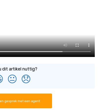
 dit artikel nuttig?

😐
😞
een gesprek met een agent