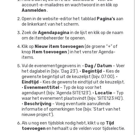
account-e-mailadres en wachtwoord in en klik op
Aanmelden
.
Open in de website-editor het tabblad
Pagina's
aan
de linkerkant van het scherm.
Zoek de
Agendapagina
in de lijst en klik op de naam
om de itembeheerder te openen.
Klik op
Nieuw item toevoegen
(de groene “+” of
knop
Item toevoegen
) in het venster Agenda-
items.
Vul de evenementgegevens in: •
Dag / Datum
– Voer
het daglabel in (bijv. 'Dag 23'). •
Begintijd
– Kies de
gewenste begintijd uit de keuzelijst (bijv. 07:00). •
Eindtijd
– Kies de gewenste eindtijd uit de keuzelijst.
•
Evenementtitel
– Typ de kop voor het
agendapunt (bijv. 'Agenda SITE123'). •
Locatie
– Typ
waar het evenement plaatsvindt (bijv. 'SITE123 HQ').
•
Beschrijving
– Voeg eventuele aanvullende
informatie of opmerkingen toe (bijv. 'Start van het
nieuwe project').
Als u nog een tijdsblok nodig hebt, klikt u op
Tijd
toevoegen
en herhaalt u de velden voor tijdselectie.