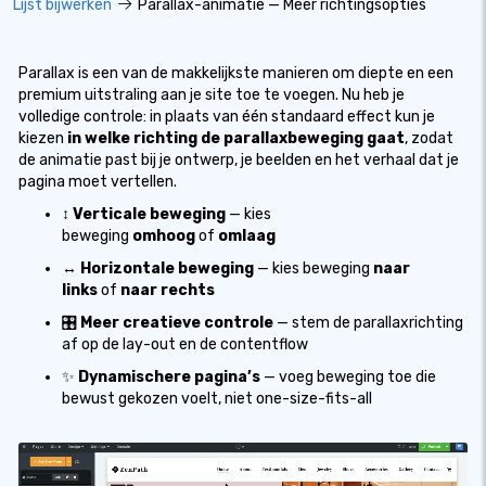
Lijst bijwerken
Parallax-animatie — Meer richtingsopties
Parallax is een van de makkelijkste manieren om diepte en een
premium uitstraling aan je site toe te voegen. Nu heb je
volledige controle: in plaats van één standaard effect kun je
kiezen
in welke richting de parallaxbeweging gaat
, zodat
de animatie past bij je ontwerp, je beelden en het verhaal dat je
pagina moet vertellen.
↕️
Verticale beweging
— kies
beweging
omhoog
of
omlaag
↔️
Horizontale beweging
— kies beweging
naar
links
of
naar rechts
🎛️
Meer creatieve controle
— stem de parallaxrichting
af op de lay-out en de contentflow
✨
Dynamischere pagina’s
— voeg beweging toe die
bewust gekozen voelt, niet one-size-fits-all