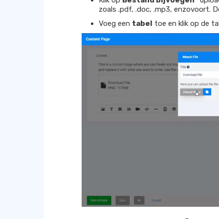
Klik op
Bestand bijvoegen
uploa
zoals .pdf, .doc, .mp3, enzovoort. 
Voeg een
tabel
toe en klik op de t