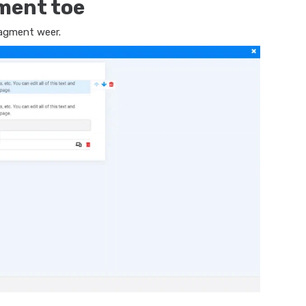
ment toe
agment weer.