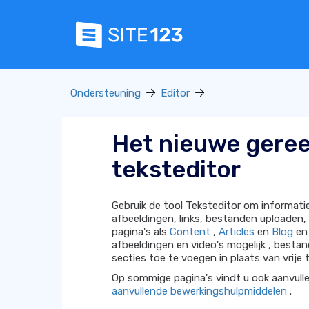
Ondersteuning
Editor
Het nieuwe gere
teksteditor
Gebruik de tool Teksteditor om informati
afbeeldingen, links, bestanden uploaden, 
pagina's als
Content
,
Articles
en
Blog
en 
afbeeldingen en video's mogelijk , besta
secties toe te voegen in plaats van vrije 
Op sommige pagina's vindt u ook aanvull
aanvullende bewerkingshulpmiddelen
.