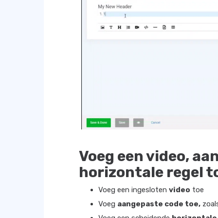
Voeg een video, aa
horizontale regel t
Voeg een ingesloten
video
toe
Voeg
aangepaste code toe,
zoal
Voeg een scheidende
horizontale