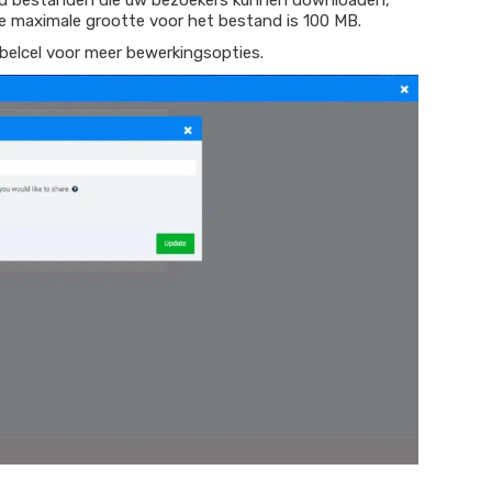
d bestanden die uw bezoekers kunnen downloaden,
De maximale grootte voor het bestand is 100 MB.
abelcel voor meer bewerkingsopties.