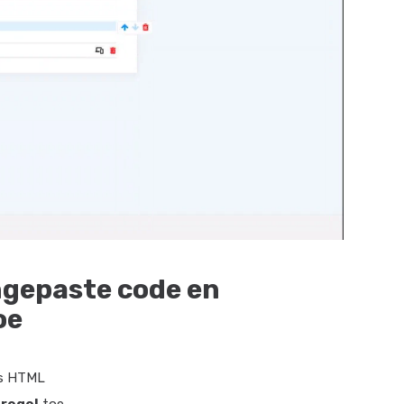
ngepaste code en
oe
s HTML
 regel
toe