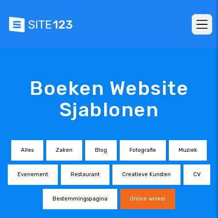
Boeken Website
Sjablonen
Alles
Zaken
Blog
Fotografie
Muziek
Evenement
Restaurant
Creatieve Kunsten
CV
Bestemmingspagina
Online winkel