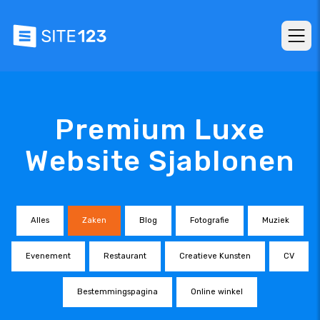
Premium Luxe
Website Sjablonen
Alles
Zaken
Blog
Fotografie
Muziek
Evenement
Restaurant
Creatieve Kunsten
CV
Bestemmingspagina
Online winkel