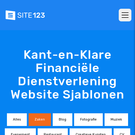
Kant-en-Klare
Financiële
Dienstverlening
Website Sjablonen
Alles
Zaken
Blog
Fotografie
Muziek
Evenement
Restaurant
Creatieve Kunsten
CV