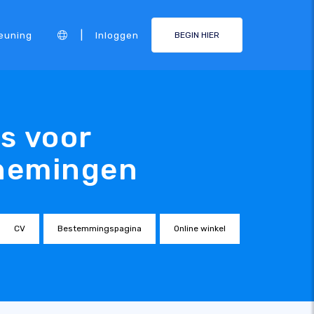
|
euning
Inloggen
BEGIN HIER
s voor
rnemingen
CV
Bestemmingspagina
Online winkel