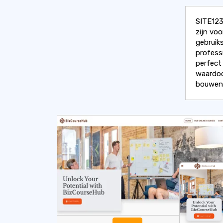
SITE123
zijn voo
gebruik
profess
perfect
waardoo
bouwen 