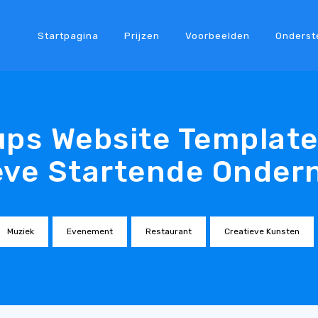
Startpagina
Prijzen
Voorbeelden
Onderst
ups Website Template
eve Startende Onde
Muziek
Evenement
Restaurant
Creatieve Kunsten