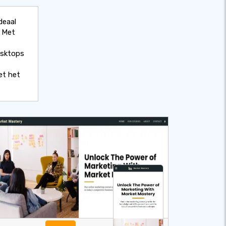
deaal
. Met
esktops
et het