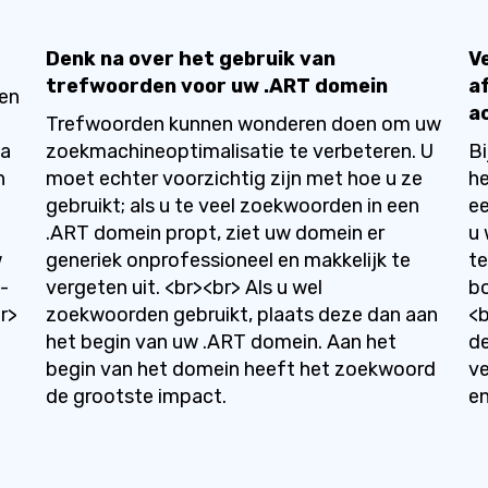
Denk na over het gebruik van
V
trefwoorden voor uw .ART domein
a
den
a
Trefwoorden kunnen wonderen doen om uw
na
zoekmachineoptimalisatie te verbeteren. U
Bi
n
moet echter voorzichtig zijn met hoe u ze
he
gebruikt; als u te veel zoekwoorden in een
ee
.ART domein propt, ziet uw domein er
u 
w
generiek onprofessioneel en makkelijk te
te
O-
vergeten uit. <br><br> Als u wel
bo
br>
zoekwoorden gebruikt, plaats deze dan aan
<b
het begin van uw .ART domein. Aan het
de
begin van het domein heeft het zoekwoord
ve
de grootste impact.
en