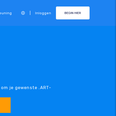
|
euning
Inloggen
BEGIN HIER
e om je gewenste .ART-