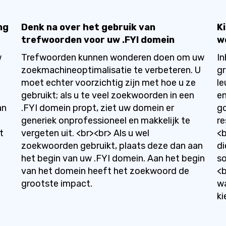
ng
Denk na over het gebruik van
K
trefwoorden voor uw .FYI domein
w
w
Trefwoorden kunnen wonderen doen om uw
In
zoekmachineoptimalisatie te verbeteren. U
gr
moet echter voorzichtig zijn met hoe u ze
le
gebruikt; als u te veel zoekwoorden in een
en
an
.FYI domein propt, ziet uw domein er
go
generiek onprofessioneel en makkelijk te
re
t
vergeten uit. <br><br> Als u wel
<b
zoekwoorden gebruikt, plaats deze dan aan
di
het begin van uw .FYI domein. Aan het begin
so
van het domein heeft het zoekwoord de
<b
grootste impact.
wa
ki