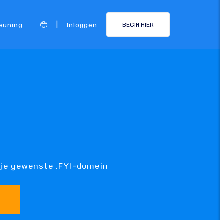
|
euning
Inloggen
BEGIN HIER
 je gewenste .FYI-domein