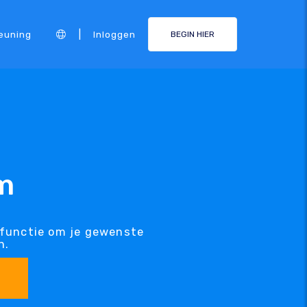
|
euning
Inloggen
BEGIN HIER
m
kfunctie om je gewenste
n.