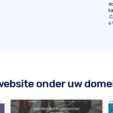
do
ka
.C
u 
ebsite onder uw dome