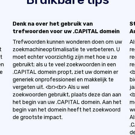
Denk na over het gebruik van
S
trefwoorden voor uw .CAPITAL domein
A
Trefwoorden kunnen wonderen doen om uw
A
t
zoekmachineoptimalisatie te verbeteren. U
re
t
moet echter voorzichtig zijn met hoe u ze
re
en
gebruikt; als u te veel zoekwoorden in een
re
te
.CAPITAL domein propt, ziet uw domein er
<b
generiek onprofessioneel en makkelijk te
bi
vergeten uit. <br><br> Als u wel
ja
zoekwoorden gebruikt, plaats deze dan aan
<
het begin van uw .CAPITAL domein. Aan het
m
begin van het domein heeft het zoekwoord
wo
de grootste impact.
Al
.C
de