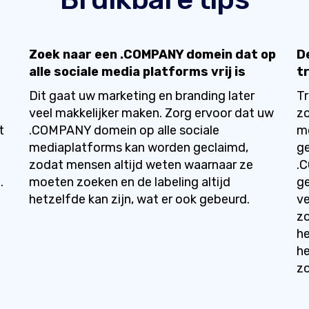
Zoek naar een .COMPANY domein dat op
D
alle sociale media platforms vrij is
t
Dit gaat uw marketing en branding later
T
veel makkelijker maken. Zorg ervoor dat uw
zo
t
.COMPANY domein op alle sociale
mo
n
mediaplatforms kan worden geclaimd,
ge
zodat mensen altijd weten waarnaar ze
.
.
moeten zoeken en de labeling altijd
ge
hetzelfde kan zijn, wat er ook gebeurd.
ve
zo
h
he
z