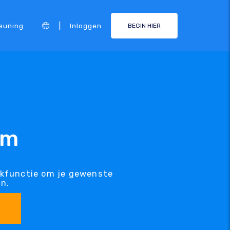
|
euning
Inloggen
BEGIN HIER
am
kfunctie om je gewenste
n.