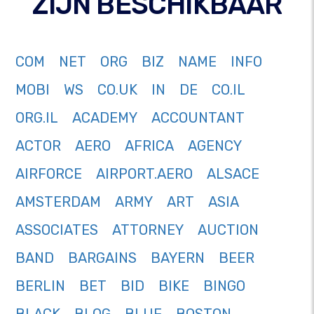
ZIJN BESCHIKBAAR
COM
NET
ORG
BIZ
NAME
INFO
MOBI
WS
CO.UK
IN
DE
CO.IL
ORG.IL
ACADEMY
ACCOUNTANT
ACTOR
AERO
AFRICA
AGENCY
AIRFORCE
AIRPORT.AERO
ALSACE
AMSTERDAM
ARMY
ART
ASIA
ASSOCIATES
ATTORNEY
AUCTION
BAND
BARGAINS
BAYERN
BEER
BERLIN
BET
BID
BIKE
BINGO