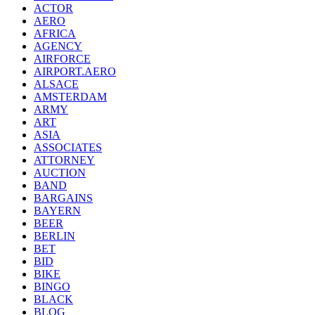
ACTOR
AERO
AFRICA
AGENCY
AIRFORCE
AIRPORT.AERO
ALSACE
AMSTERDAM
ARMY
ART
ASIA
ASSOCIATES
ATTORNEY
AUCTION
BAND
BARGAINS
BAYERN
BEER
BERLIN
BET
BID
BIKE
BINGO
BLACK
BLOG