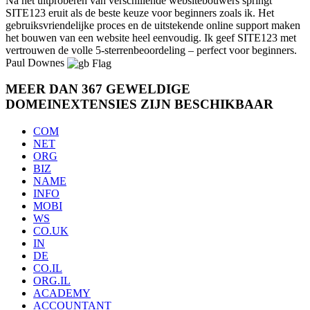
Na het uitproberen van verschillende websitebouwers springt
SITE123 eruit als de beste keuze voor beginners zoals ik. Het
gebruiksvriendelijke proces en de uitstekende online support maken
het bouwen van een website heel eenvoudig. Ik geef SITE123 met
vertrouwen de volle 5-sterrenbeoordeling – perfect voor beginners.
Paul Downes
MEER DAN 367 GEWELDIGE
DOMEINEXTENSIES ZIJN BESCHIKBAAR
COM
NET
ORG
BIZ
NAME
INFO
MOBI
WS
CO.UK
IN
DE
CO.IL
ORG.IL
ACADEMY
ACCOUNTANT