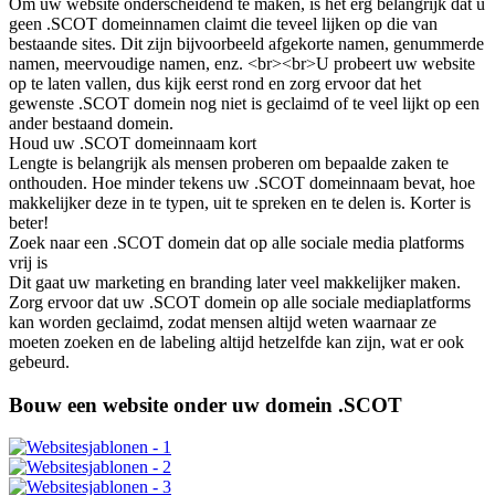
Om uw website onderscheidend te maken, is het erg belangrijk dat u
geen .SCOT domeinnamen claimt die teveel lijken op die van
bestaande sites. Dit zijn bijvoorbeeld afgekorte namen, genummerde
namen, meervoudige namen, enz. <br><br>U probeert uw website
op te laten vallen, dus kijk eerst rond en zorg ervoor dat het
gewenste .SCOT domein nog niet is geclaimd of te veel lijkt op een
ander bestaand domein.
Houd uw .SCOT domeinnaam kort
Lengte is belangrijk als mensen proberen om bepaalde zaken te
onthouden. Hoe minder tekens uw .SCOT domeinnaam bevat, hoe
makkelijker deze in te typen, uit te spreken en te delen is. Korter is
beter!
Zoek naar een .SCOT domein dat op alle sociale media platforms
vrij is
Dit gaat uw marketing en branding later veel makkelijker maken.
Zorg ervoor dat uw .SCOT domein op alle sociale mediaplatforms
kan worden geclaimd, zodat mensen altijd weten waarnaar ze
moeten zoeken en de labeling altijd hetzelfde kan zijn, wat er ook
gebeurd.
Bouw een website onder uw domein .SCOT