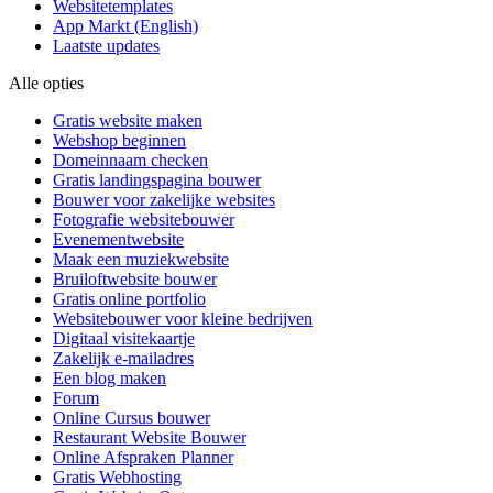
Websitetemplates
App Markt
(English)
Laatste updates
Alle opties
Gratis website maken
Webshop beginnen
Domeinnaam checken
Gratis landingspagina bouwer
Bouwer voor zakelijke websites
Fotografie websitebouwer
Evenementwebsite
Maak een muziekwebsite
Bruiloftwebsite bouwer
Gratis online portfolio
Websitebouwer voor kleine bedrijven
Digitaal visitekaartje
Zakelijk e-mailadres
Een blog maken
Forum
Online Cursus bouwer
Restaurant Website Bouwer
Online Afspraken Planner
Gratis Webhosting