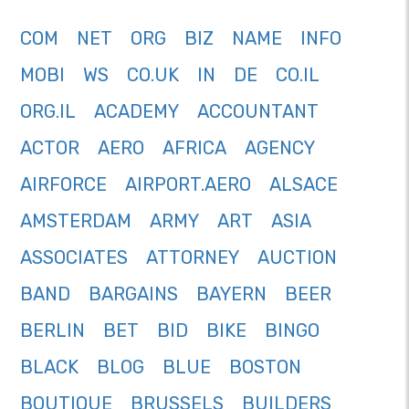
COM
NET
ORG
BIZ
NAME
INFO
MOBI
WS
CO.UK
IN
DE
CO.IL
ORG.IL
ACADEMY
ACCOUNTANT
ACTOR
AERO
AFRICA
AGENCY
AIRFORCE
AIRPORT.AERO
ALSACE
AMSTERDAM
ARMY
ART
ASIA
ASSOCIATES
ATTORNEY
AUCTION
BAND
BARGAINS
BAYERN
BEER
BERLIN
BET
BID
BIKE
BINGO
BLACK
BLOG
BLUE
BOSTON
BOUTIQUE
BRUSSELS
BUILDERS