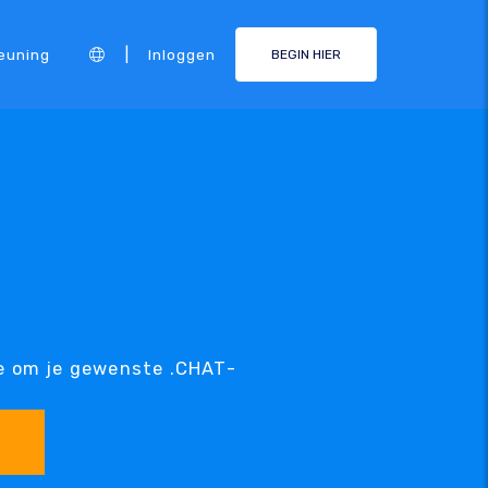
|
euning
Inloggen
BEGIN HIER
e om je gewenste .CHAT-