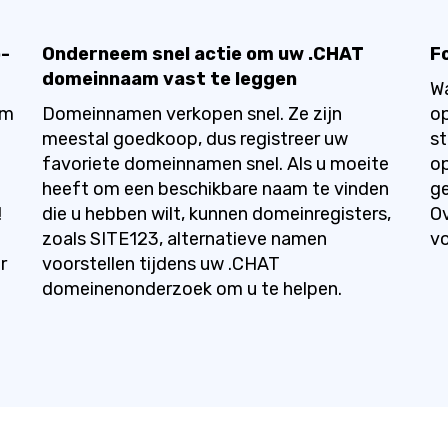
o-
Onderneem snel actie om uw .CHAT
F
domeinnaam vast te leggen
Wa
om
Domeinnamen verkopen snel. Ze zijn
op
meestal goedkoop, dus registreer uw
st
favoriete domeinnamen snel. Als u moeite
op
heeft om een beschikbare naam te vinden
ge
!
die u hebben wilt, kunnen domeinregisters,
Ov
zoals SITE123, alternatieve namen
vo
r
voorstellen tijdens uw .CHAT
domeinenonderzoek om u te helpen.