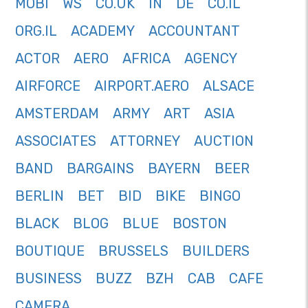
MOBI
WS
CO.UK
IN
DE
CO.IL
ORG.IL
ACADEMY
ACCOUNTANT
ACTOR
AERO
AFRICA
AGENCY
AIRFORCE
AIRPORT.AERO
ALSACE
AMSTERDAM
ARMY
ART
ASIA
ASSOCIATES
ATTORNEY
AUCTION
BAND
BARGAINS
BAYERN
BEER
BERLIN
BET
BID
BIKE
BINGO
BLACK
BLOG
BLUE
BOSTON
BOUTIQUE
BRUSSELS
BUILDERS
BUSINESS
BUZZ
BZH
CAB
CAFE
CAMERA