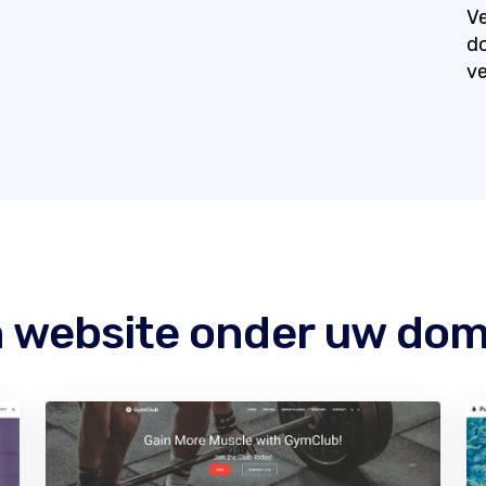
Ve
do
ve
 website onder uw dom