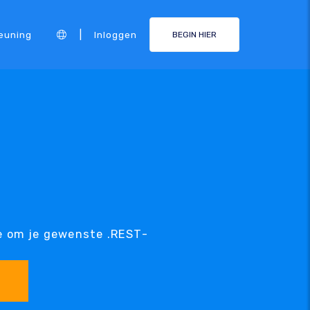
|
euning
Inloggen
BEGIN HIER
e om je gewenste .REST-