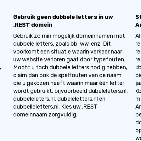
Gebruik geen dubbele letters in uw
S
.REST domein
A
Gebruik zo min mogelijk domeinnamen met
A
dubbele letters, zoals bb, ww, enz. Dit
re
e
voorkomt een situatie waarin verkeer naar
re
n
uw website verloren gaat door typefouten.
re
,
Mocht u toch dubbele letters nodig hebben,
<b
claim dan ook de spelfouten van de naam
bi
die u gekozen heeft waarin maar één letter
ja
wordt gebruikt, bijvoorbeeld dubeleleters.nl,
<
dubbeleleters.nl, dubeleletters.nl en
m
dubbelleletters.nl. Kies uw .REST
An
domeinnaam zorgvuldig.
be
do
op
wa