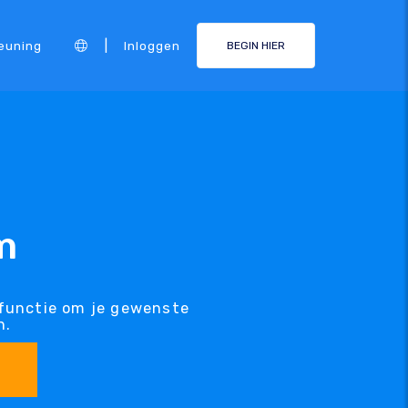
|
euning
Inloggen
BEGIN HIER
m
functie om je gewenste
n.