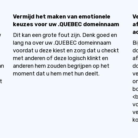
Vermijd het maken van emotionele
V
keuzes voor uw .QUEBEC domeinnaam
a
a
w
Dit kan een grote fout zijn. Denk goed en
lang na over uw .QUEBEC domeinnaam
Bi
voordat u deze kiest en zorg dat u checkt
do
met anderen of deze logisch klinkt en
a
an
anderen hem zouden begrijpen op het
do
moment dat u hem met hun deelt.
ve
t
on
bo
<
vo
ve
ko